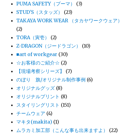
PUMA SAFETY（プーマ）
(3)
STUD'S（スタッズ）
(23)
TAKAYA WORK WEAR （タカヤワークウェア）
(2)
TORA（寅壱）
(2)
Z-DRAGON（ジードラゴン）
(10)
■art of workgear
(30)
☆お客様のご紹介☆
(2)
【現場考察シリーズ】
(7)
のぼり 旗/オリジナル制作事例
(6)
オリジナルグッズ
(8)
オリジナルプリント
(8)
スタイリングリスト
(151)
チームウェア
(4)
マキタ(makita)
(1)
ムラカミ加工部（こんな事も出来ますよ）
(22)