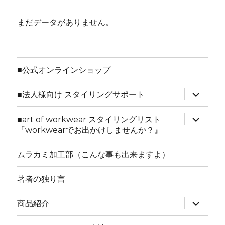
まだデータがありません。
■公式オンラインショップ
サ
■法人様向け スタイリングサポート
ブ
メ
ニ
サ
■art of workwear スタイリングリスト
ュ
ブ
『workwearでお出かけしませんか？』
ー
メ
を
ニ
展
ュ
ムラカミ加工部（こんな事も出来ますよ）
開
ー
を
展
著者の独り言
開
サ
商品紹介
ブ
メ
ニ