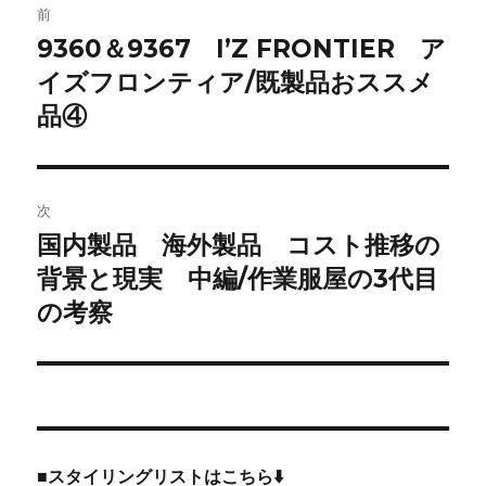
前
稿
9360＆9367 I’Z FRONTIER ア
前
の
イズフロンティア/既製品おススメ
ナ
投
品④
ビ
稿:
ゲ
次
ー
国内製品 海外製品 コスト推移の
次
シ
の
背景と現実 中編/作業服屋の3代目
投
ョ
の考察
稿:
ン
■スタイリングリストはこちら⬇️