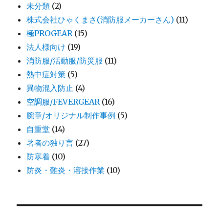
未分類
(2)
株式会社ひゃくまさ(消防服メーカーさん)
(11)
極PROGEAR
(15)
法人様向け
(19)
消防服/活動服/防災服
(11)
熱中症対策
(5)
異物混入防止
(4)
空調服/FEVERGEAR
(16)
腕章/オリジナル制作事例
(5)
自重堂
(14)
著者の独り言
(27)
防寒着
(10)
防炎・難炎・溶接作業
(10)