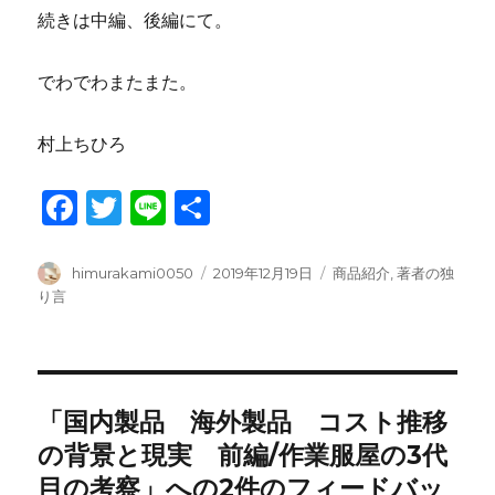
続きは中編、後編にて。
でわでわまたまた。
村上ちひろ
F
T
Li
共
a
w
n
有
c
it
e
投
投
カ
himurakami0050
2019年12月19日
商品紹介
,
著者の独
稿
稿
テ
り言
e
te
者
日:
ゴ
b
r
リ
ー
o
o
「国内製品 海外製品 コスト推移
k
の背景と現実 前編/作業服屋の3代
目の考察」への2件のフィードバッ