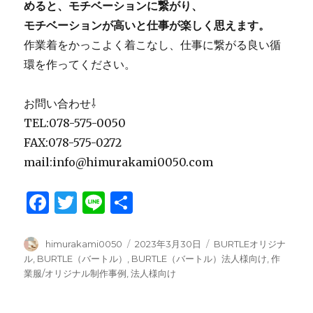
めると、モチベーションに繋がり、
モチベーションが高いと仕事が楽しく思えます。
作業着をかっこよく着こなし、仕事に繋がる良い循
環を作ってください。
お問い合わせ⇩
TEL:078-575-0050
FAX:078-575-0272
mail:info@himurakami0050.com
F
T
Li
共
a
w
n
有
c
it
e
投
投
カ
himurakami0050
2023年3月30日
BURTLEオリジナ
稿
稿
テ
ル
,
BURTLE（バートル）
,
BURTLE（バートル）法人様向け
,
作
e
te
者
日:
ゴ
業服/オリジナル制作事例
,
法人様向け
b
r
リ
ー