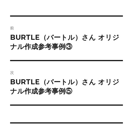
投
前
稿
BURTLE（バートル）さん オリジ
前
の
ナル作成参考事例③
ナ
投
ビ
稿:
ゲ
次
BURTLE（バートル）さん オリジ
次
ー
の
ナル作成参考事例⑤
シ
投
稿:
ョ
ン