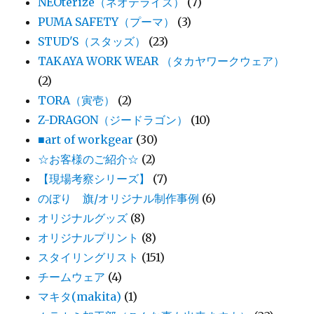
NEOterize（ネオテライズ）
(7)
PUMA SAFETY（プーマ）
(3)
STUD'S（スタッズ）
(23)
TAKAYA WORK WEAR （タカヤワークウェア）
(2)
TORA（寅壱）
(2)
Z-DRAGON（ジードラゴン）
(10)
■art of workgear
(30)
☆お客様のご紹介☆
(2)
【現場考察シリーズ】
(7)
のぼり 旗/オリジナル制作事例
(6)
オリジナルグッズ
(8)
オリジナルプリント
(8)
スタイリングリスト
(151)
チームウェア
(4)
マキタ(makita)
(1)