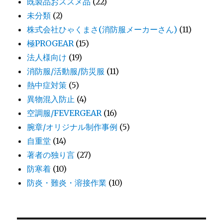
既製品おススメ品
(22)
未分類
(2)
株式会社ひゃくまさ(消防服メーカーさん)
(11)
極PROGEAR
(15)
法人様向け
(19)
消防服/活動服/防災服
(11)
熱中症対策
(5)
異物混入防止
(4)
空調服/FEVERGEAR
(16)
腕章/オリジナル制作事例
(5)
自重堂
(14)
著者の独り言
(27)
防寒着
(10)
防炎・難炎・溶接作業
(10)