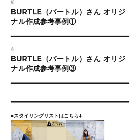
前
稿
BURTLE（バートル）さん オリジ
前
の
ナル作成参考事例①
ナ
投
ビ
稿:
ゲ
次
BURTLE（バートル）さん オリジ
次
ー
の
ナル作成参考事例③
シ
投
稿:
ョ
ン
■スタイリングリストはこちら⬇️