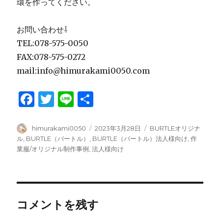
環を作ってください。
お問い合わせ⇩
TEL:078-575-0050
FAX:078-575-0272
mail:info@himurakami0050.com
F
T
Li
共
a
w
n
有
c
it
e
投
投
カ
himurakami0050
2023年3月28日
BURTLEオリジナ
稿
稿
テ
ル
,
BURTLE（バートル）
,
BURTLE（バートル）法人様向け
,
作
e
te
者
日:
ゴ
業服/オリジナル制作事例
,
法人様向け
b
r
リ
ー
o
o
コメントを残す
k