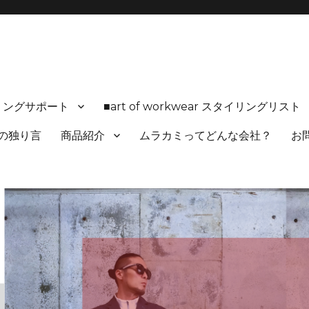
ルにフィットした 【 realwear 】を紹介しています 🔸完全オーダー&カ
リングサポート
■art of workwear スタイリングリ
の独り言
商品紹介
ムラカミってどんな会社？
お