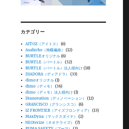
カテゴリー
AITOZ（アイトス）
(6)
Asahicho（旭蝶繊維）
(12)
BURTLEオリジナル
(6)
BURTLE（バートル）
(32)
BURTLE（バートル）法人様向け
(18)
DIADORA（ディアドラ）
(33)
dimoオリジナル
(1)
dimo（ディモ）
(36)
dimo（ディモ）法人様向け
(1)
Dinnovation（ディノベーション）
(12)
GRANCISCO（グランシスコ）
(6)
IZ FRONTIER（アイズフロンティア）
(13)
MaxDyna（マックスダイナ）
(2)
NEOterize（ネオテライズ）
(7)
PUMA SAFETY（プーマ）
(3)