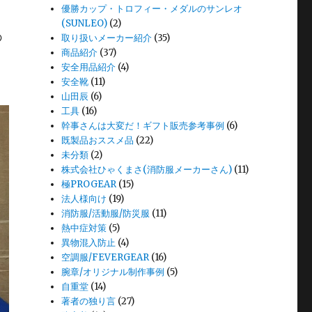
優勝カップ・トロフィー・メダルのサンレオ
(SUNLEO)
(2)
の
取り扱いメーカー紹介
(35)
商品紹介
(37)
安全用品紹介
(4)
安全靴
(11)
山田辰
(6)
工具
(16)
幹事さんは大変だ！ギフト販売参考事例
(6)
既製品おススメ品
(22)
未分類
(2)
株式会社ひゃくまさ(消防服メーカーさん)
(11)
極PROGEAR
(15)
法人様向け
(19)
消防服/活動服/防災服
(11)
熱中症対策
(5)
異物混入防止
(4)
空調服/FEVERGEAR
(16)
腕章/オリジナル制作事例
(5)
自重堂
(14)
著者の独り言
(27)