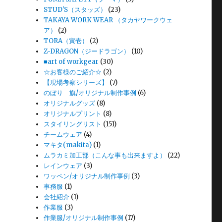
STUD'S（スタッズ）
(23)
TAKAYA WORK WEAR （タカヤワークウェ
ア）
(2)
TORA（寅壱）
(2)
Z-DRAGON（ジードラゴン）
(10)
■art of workgear
(30)
☆お客様のご紹介☆
(2)
【現場考察シリーズ】
(7)
のぼり 旗/オリジナル制作事例
(6)
オリジナルグッズ
(8)
オリジナルプリント
(8)
スタイリングリスト
(151)
チームウェア
(4)
イ
マキタ(makita)
(1)
ムラカミ加工部（こんな事も出来ますよ）
(22)
レインウェア
(3)
ワッペン/オリジナル制作事例
(3)
事務服
(1)
会社紹介
(1)
作業服
(3)
作業服/オリジナル制作事例
(17)