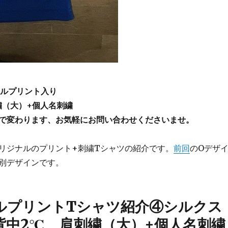
ナルプリント入り
繍（大）+個人名刺繍
で変わります、お気軽にお問い合わせくださいませ。
リジナルのプリント+刺繍Tシャツの紹介です。
前回
のOデザ
別デザインです。
ルプリントTシャツ紹介④シルクス
背中2℃ 肩刺繍（大）+個人名刺繍