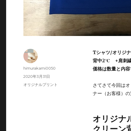
Tシャツ/オリジ
背中2℃ +肩刺
投
himurakami0050
価格は数量と内容
稿
投
2020年3月31日
者
稿
カ
オリジナルプリント
さてさて今回はオ
日:
テ
ナー（お客様）の
ゴ
リ
ー
オリジナ
クリーン