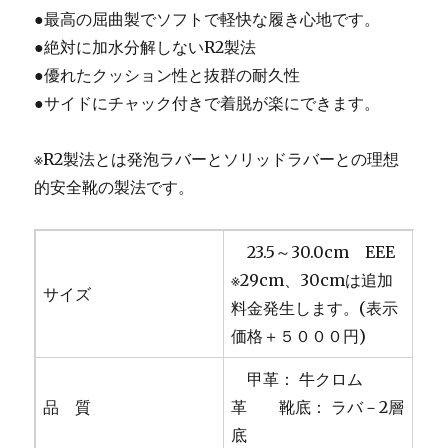
●最高の屈曲製でソフトで軽快な履き心地です。
●絶対に加水分解しないR2製法
●優れたクッション性と抜群の耐久性
●サイドにチャック付きで着脱が楽にできます。
※R2製法とは発泡ラバーとソリッドラバーとの理想
的安全靴の製法です。
23.5～30.0cm EEE
※29cm、30cmは追加
サイズ
料金発生します。(表示
価格＋５０００円)
甲革： 牛クロム
品 質
革 靴底： ラバ－2層
底