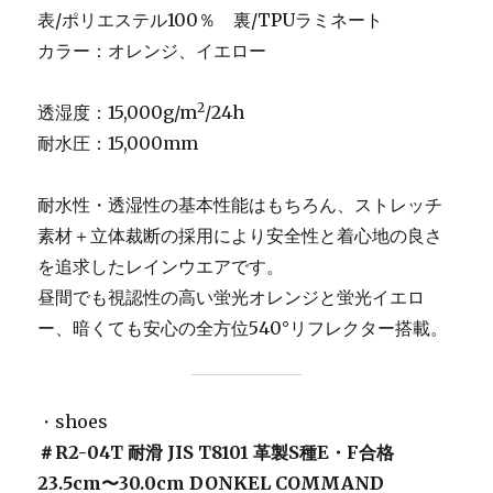
表/ポリエステル100％ 裏/TPUラミネート
カラー：オレンジ、イエロー
2
透湿度：15,000g/m
/24h
耐水圧：15,000mm
耐水性・透湿性の基本性能はもちろん、ストレッチ
素材＋立体裁断の採用により安全性と着心地の良さ
を追求したレインウエアです。
昼間でも視認性の高い蛍光オレンジと蛍光イエロ
ー、暗くても安心の全方位540°リフレクター搭載。
・shoes
＃R2-04T
耐滑 JIS T8101 革製S種E・F合格
23.5cm〜30.0cm DONKEL COMMAND