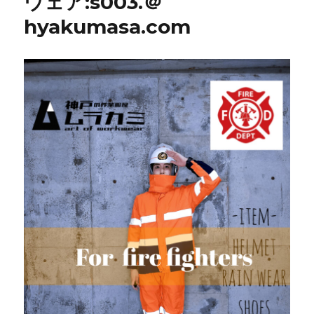
ウェア:s003.＠
hyakumasa.com