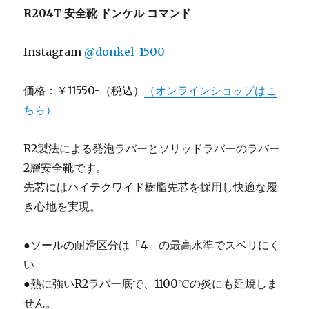
R204T
安全靴 ドンケル コマンド
Instagram
@donkel_1500
価格：￥11550-（税込）
（オンラインショップはこ
ちら）
R2製法による発泡ラバーとソリッドラバーのラバー
2層安全靴です。
先芯にはハイテクワイド樹脂先芯を採用し快適な履
き心地を実現。
●ソールの耐滑区分は「4」の最高水準でスベリにく
い
●熱に強いR2ラバー底で、1100℃の炎にも延焼しま
せん。