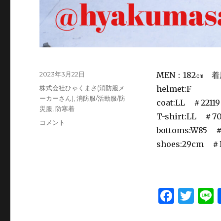
投
2023年3月22日
MEN：182㎝ 
稿
カ
株式会社ひゃくまさ(消防服メ
helmet:F
日:
テ
ーカーさん)
,
消防服/活動服/防
coat:LL ＃22119
ゴ
災服
,
防寒着
T-shirt:LL ＃7
リ
消
コメント
ー
bottoms:W85 ＃
防
服
shoes:29cm ＃
(FIRE
FIGHTERS)
特
集
F
T
L
vol.5
高
a
w
視