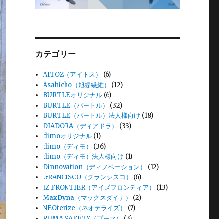
カテゴリー
AITOZ（アイトス）
(6)
Asahicho（旭蝶繊維）
(12)
BURTLEオリジナル
(6)
BURTLE（バートル）
(32)
BURTLE（バートル）法人様向け
(18)
DIADORA（ディアドラ）
(33)
dimoオリジナル
(1)
dimo（ディモ）
(36)
dimo（ディモ）法人様向け
(1)
Dinnovation（ディノベーション）
(12)
GRANCISCO（グランシスコ）
(6)
IZ FRONTIER（アイズフロンティア）
(13)
MaxDyna（マックスダイナ）
(2)
NEOterize（ネオテライズ）
(7)
PUMA SAFETY（プーマ）
(3)