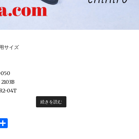
着用サイズ
0050
2103B
R2-04T
続きを読む
i
共
n
有