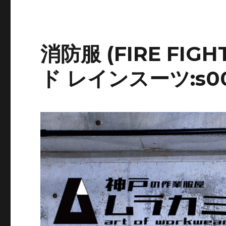
c
it
認
3way
e
te
防
b
r
寒
消防服 (FIRE FIGH
コ
o
ー
o
ト:005.
ド レインスーツ:s00
＠
k
hyakumasa.com
に