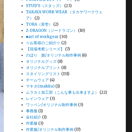
STUD'S（スタッズ）
(23)
TAKAYA WORK WEAR （タカヤワークウェ
ア）
(2)
TORA（寅壱）
(2)
Z-DRAGON（ジードラゴン）
(10)
■art of workgear
(30)
☆お客様のご紹介☆
(2)
【現場考察シリーズ】
(7)
のぼり 旗/オリジナル制作事例
(6)
オリジナルグッズ
(8)
オリジナルプリント
(8)
スタイリングリスト
(151)
チームウェア
(4)
マキタ(makita)
(1)
ムラカミ加工部（こんな事も出来ますよ）
(22)
レインウェア
(3)
ワッペン/オリジナル制作事例
(3)
事務服
(1)
会社紹介
(1)
作業服
(3)
作業服/オリジナル制作事例
(17)