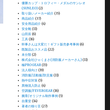
優勝カップ・トロフィー・メダルのサンレオ
(SUNLEO)
(2)
取り扱いメーカー紹介
(35)
商品紹介
(37)
安全用品紹介
(4)
安全靴
(11)
山田辰
(6)
工具
(16)
幹事さんは大変だ！ギフト販売参考事例
(6)
既製品おススメ品
(22)
未分類
(2)
株式会社ひゃくまさ(消防服メーカーさん)
(11)
極PROGEAR
(15)
法人様向け
(19)
消防服/活動服/防災服
(11)
熱中症対策
(5)
異物混入防止
(4)
空調服/FEVERGEAR
(16)
腕章/オリジナル制作事例
(5)
自重堂
(14)
著者の独り言
(27)