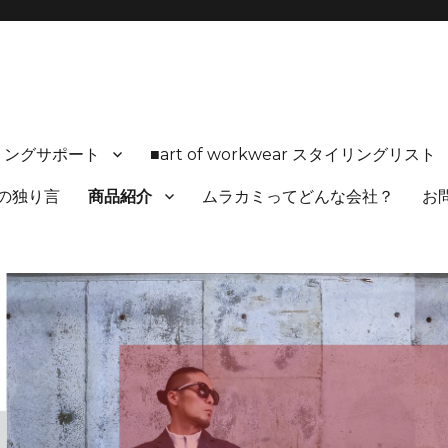
ルにフィットした 【 realwear 】を紹介しています 🔸完全オーダー&カ
リングサポート
■art of workwear スタイリングリ
の独り言
商品紹介
ムラカミってどんな会社？
お