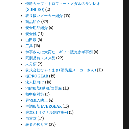
優勝カップ・トロフィー・メダルのサンレオ
(SUNLEO)
(2)
取り扱いメーカー紹介
(35)
商品紹介
(37)
安全用品紹介
(4)
安全靴
(11)
山田辰
(6)
工具
(16)
幹事さんは大変だ！ギフト販売参考事例
(6)
既製品おススメ品
(22)
未分類
(2)
株式会社ひゃくまさ(消防服メーカーさん)
(11)
極PROGEAR
(15)
法人様向け
(19)
消防服/活動服/防災服
(11)
熱中症対策
(5)
異物混入防止
(4)
空調服/FEVERGEAR
(16)
腕章/オリジナル制作事例
(5)
自重堂
(14)
著者の独り言
(27)