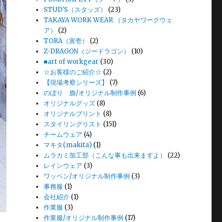
STUD'S（スタッズ）
(23)
TAKAYA WORK WEAR （タカヤワークウェ
ア）
(2)
TORA（寅壱）
(2)
Z-DRAGON（ジードラゴン）
(10)
■art of workgear
(30)
☆お客様のご紹介☆
(2)
【現場考察シリーズ】
(7)
のぼり 旗/オリジナル制作事例
(6)
オリジナルグッズ
(8)
オリジナルプリント
(8)
スタイリングリスト
(151)
チームウェア
(4)
マキタ(makita)
(1)
ムラカミ加工部（こんな事も出来ますよ）
(22)
レインウェア
(3)
ワッペン/オリジナル制作事例
(3)
事務服
(1)
会社紹介
(1)
作業服
(3)
作業服/オリジナル制作事例
(17)