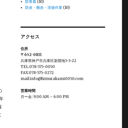
防寒着
(10)
防炎・難炎・溶接作業
(10)
アクセス
住所
〒652-0811
兵庫県神戸市兵庫区新開地5-3-22
TEL:078-575-0050
FAX:078-575-0272
mail:info@himurakami0050.com
の
営業時間
月〜金: 9:00 AM – 6:00 PM
年
服
に