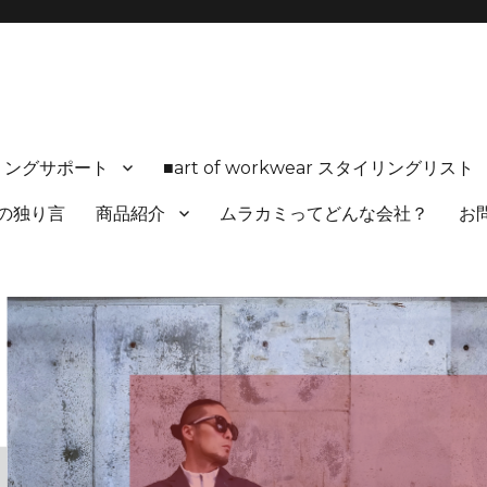
ルにフィットした 【 realwear 】を紹介しています 🔸完全オーダー&カ
リングサポート
■art of workwear スタイリングリ
の独り言
商品紹介
ムラカミってどんな会社？
お