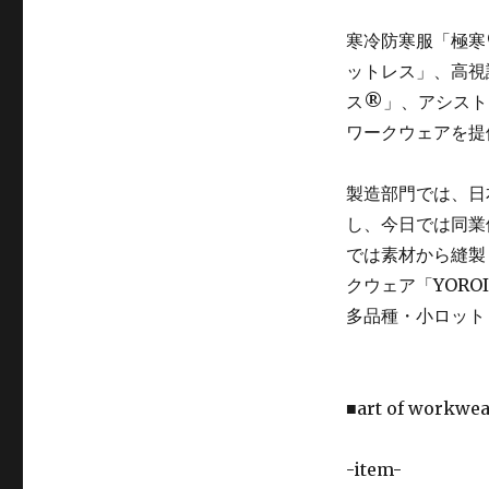
寒冷防寒服「極寒
ットレス」、高視
ス®」、アシスト
ワークウェアを提
製造部門では、日
し、今日では同業
では素材から縫製
クウェア「YORO
多品種・小ロット
■art of work
-item-