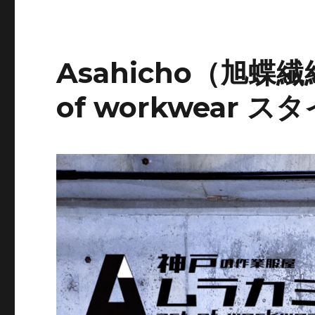
Asahicho（旭蝶繊
of workwear 