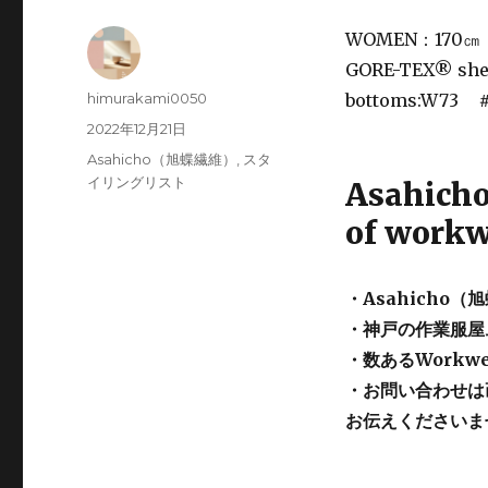
WOMEN：170
GORE-TEX® shel
投
himurakami0050
bottoms:W73 ＃
稿
投
2022年12月21日
者
稿
カ
Asahicho（旭蝶繊維）
,
スタ
日:
テ
イリングリスト
Asahic
ゴ
of wor
リ
ー
・Asahicho（
・神戸の作業服屋
・数あるWork
・お問い合わせは
お伝えくださいま