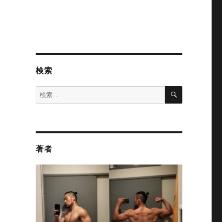
検索
検
検
索
索:
や
著者