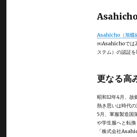
Asahic
Asahicho（旭
㈱Asahichoで
ステム）の認証を
更なる高
昭和12年4月、
熱き思いは時代の
5月、軍服製造国
や学生服へと転換
「株式会社Asah