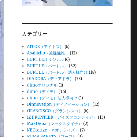
カテゴリー
AITOZ（アイトス）
(6)
Asahicho（旭蝶繊維）
(12)
BURTLEオリジナル
(6)
BURTLE（バートル）
(32)
BURTLE（バートル）法人様向け
(18)
DIADORA（ディアドラ）
(33)
dimoオリジナル
(1)
dimo（ディモ）
(36)
dimo（ディモ）法人様向け
(1)
Dinnovation（ディノベーション）
(12)
GRANCISCO（グランシスコ）
(6)
IZ FRONTIER（アイズフロンティア）
(13)
MaxDyna（マックスダイナ）
(2)
NEOterize（ネオテライズ）
(7)
PUMA SAFETY（プーマ）
(3)