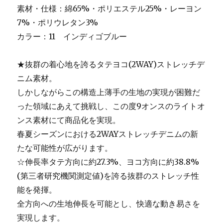
素材・仕様：綿65%・ポリエステル25%・レーヨン
7%・ポリウレタン3%
カラー：11 インディゴブルー
★抜群の着心地を誇るタテヨコ(2WAY)ストレッチデ
ニム素材。
しかしながらこの構造上薄手の生地の実現が困難だ
った領域にあえて挑戦し、この度9オンスのライトオ
ンス素材にて商品化を実現。
春夏シーズンにおける2WAYストレッチデニムの新
たな可能性が広がります。
☆伸長率タテ方向に約27.3%、ヨコ方向に約38.8%
(第三者研究機関測定値)を誇る抜群のストレッチ性
能を発揮。
全方向への生地伸長を可能とし、快適な動き易さを
実現します。