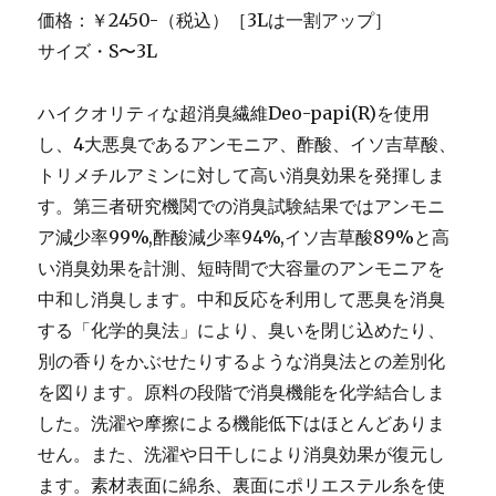
価格：￥2450-（税込）［3Lは一割アップ］
サイズ・S〜3L
ハイクオリティな超消臭繊維Deo-papi(R)を使用
し、4大悪臭であるアンモニア、酢酸、イソ吉草酸、
トリメチルアミンに対して高い消臭効果を発揮しま
す。第三者研究機関での消臭試験結果ではアンモニ
ア減少率99%,酢酸減少率94%,イソ吉草酸89%と高
い消臭効果を計測、短時間で大容量のアンモニアを
中和し消臭します。中和反応を利用して悪臭を消臭
する「化学的臭法」により、臭いを閉じ込めたり、
別の香りをかぶせたりするような消臭法との差別化
を図ります。原料の段階で消臭機能を化学結合しま
した。洗濯や摩擦による機能低下はほとんどありま
せん。また、洗濯や日干しにより消臭効果が復元し
ます。素材表面に綿糸、裏面にポリエステル糸を使