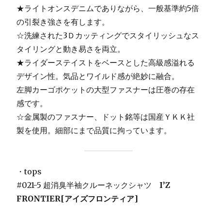
★ライトオンスデニムでありながら、一般基準約5倍
の引裂き強さを有します。
☆洗練された3Ｄカッティングでスタイリッシュなス
タイリングと動き易さを両立。
★ライダーステイストをベースとした高級感溢れる
デザイン性。気品とワイルド感が絶妙に融合。
左脚カーゴポケットの大型ファスナーは圧巻の存在
感です。
☆金属製のファスナー、ドット銘等は国産ＹＫＫ社
製を使用。細部にまで品質に拘っています。
・tops
#021-5 超消臭半袖クルーネックシャツ
I’Z
FRONTIER[アイズフロンティア]