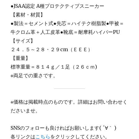
●JSAA認定 A種プロテクティブスニーカー
【素材・材質】
●製法＝セメント式●先芯＝ハイテク樹脂製●甲被＝
牛クロム革＋人工皮革●靴底＝耐摩耗ハイパーPU
【サイズ】
２４．５～２８・２９cm（ＥＥＥ）
【重量】
標準重量＝８１４ｇ／１足（２６ｃｍ)
※両足での重さです。
※価格は掲載時点のものです。詳細はお問い合わせく
ださいませ。
SNSのフォローも良ければお願いします( ´∀｀ )
各リンクは
こちら
をクリックしてください。