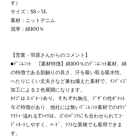
す）
サイズ：SS～5L
素材：ニットデニム
混率：綿100％
【営業・羽原さんからのコメント】
■ﾃﾞﾆﾑﾆｯﾄ 【素材特徴】綿100％のﾃﾞﾆﾑﾆｯﾄ素材。綿
の特徴である肌触りの良さ、汗を吸い取る吸水性、
へたりにくい丈夫さなど兼ね備えた素材で、ｲﾝﾃﾞｨｺﾞ
加工による２色展開になります。
ﾀｲﾌﾟは３ﾊﾟﾀｰﾝあり、それぞれ胸元、ﾃﾞｻﾞｲﾝ性ﾎﾟｹｯﾄ
など特徴があり、他社には無いﾃﾞﾆﾑﾆｯﾄ素材でのｵﾘｼﾞ
ﾅﾘﾃｨｰ溢れるTｼｬﾂは、どのﾊﾟﾝﾂにも合わせられてｺｰ
ﾃﾞｨﾈｰﾄしやすく、ﾊｰﾄﾞ、ｿﾌﾄな業種でも着用できま
す。