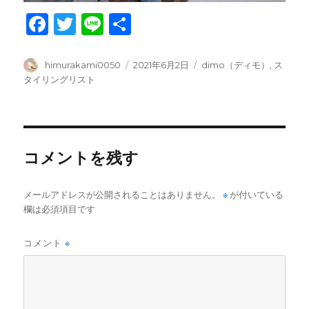
F
T
Li
共
a
w
n
有
c
it
e
投
投
カ
himurakami0050
2021年6月2日
dimo（ディモ）
,
ス
稿
稿
テ
タイリングリスト
e
te
者
日:
ゴ
b
r
リ
ー
o
o
コメントを残す
k
メールアドレスが公開されることはありません。
※
が付いている
欄は必須項目です
コメント
※