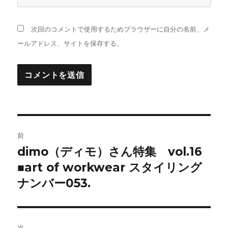
次回のコメントで使用するためブラウザーに自分の名前、メ
ールアドレス、サイトを保存する。
投
前
稿
dimo（ディモ）さん特集 vol.16
前
の
■art of workwear スタイリング
ナ
投
ナンバー053.
ビ
稿:
ゲ
次