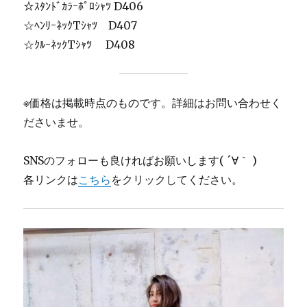
☆ｽﾀﾝﾄﾞｶﾗｰﾎﾟﾛｼｬﾂ D406
☆ﾍﾝﾘｰﾈｯｸTｼｬﾂ D407
☆ｸﾙｰﾈｯｸTｼｬﾂ D408
※価格は掲載時点のものです。詳細はお問い合わせく
ださいませ。
SNSのフォローも良ければお願いします( ´∀｀ )
各リンクは
こちら
をクリックしてください。