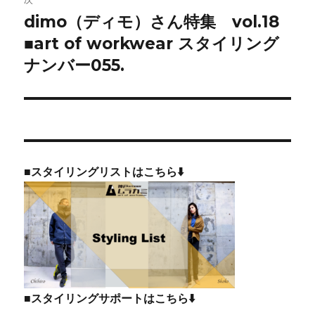
ー
dimo（ディモ）さん特集 vol.18
次
シ
の
■art of workwear スタイリング
投
ョ
ナンバー055.
稿:
ン
■スタイリングリストはこちら⬇️
■スタイリングサポートはこちら⬇️