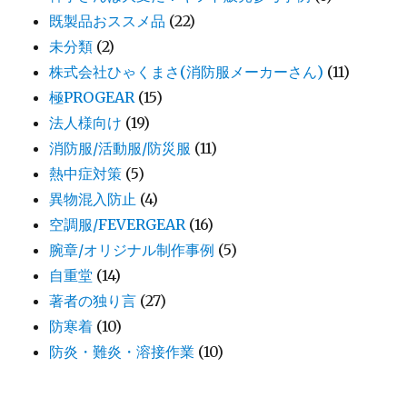
既製品おススメ品
(22)
未分類
(2)
株式会社ひゃくまさ(消防服メーカーさん)
(11)
極PROGEAR
(15)
法人様向け
(19)
消防服/活動服/防災服
(11)
熱中症対策
(5)
異物混入防止
(4)
空調服/FEVERGEAR
(16)
腕章/オリジナル制作事例
(5)
自重堂
(14)
著者の独り言
(27)
防寒着
(10)
防炎・難炎・溶接作業
(10)