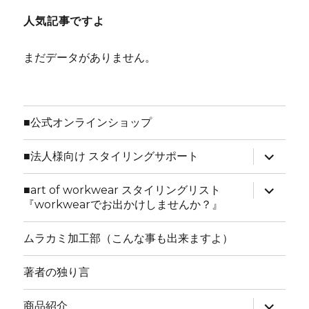
人気記事ですよ
まだデータがありません。
■公式オンラインショップ
サ
■法人様向け スタイリングサポート
ブ
メ
ニ
サ
■art of workwear スタイリングリスト
ュ
ブ
『workwearでお出かけしませんか？』
ー
メ
を
ニ
展
ュ
ムラカミ加工部（こんな事も出来ますよ）
開
ー
を
展
著者の独り言
開
サ
商品紹介