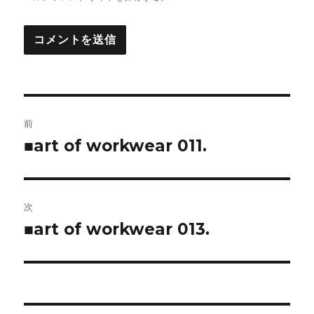
投
前
稿
■art of workwear 011.
前
の
ナ
投
ビ
稿:
次
ゲ
■art of workwear 013.
次
の
ー
投
シ
稿: