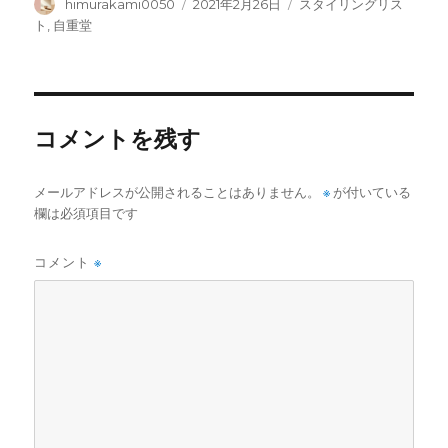
c
it
e
投
投
カ
himurakami0050
2021年2月26日
スタイリングリス
稿
稿
テ
ト
,
自重堂
e
te
者
日:
ゴ
b
r
リ
ー
o
o
コメントを残す
k
メールアドレスが公開されることはありません。
※
が付いている
欄は必須項目です
コメント
※