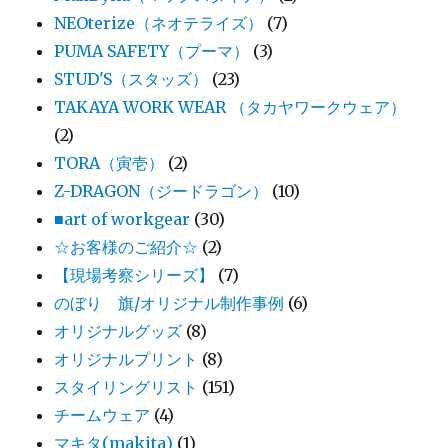
NEOterize（ネオテライズ）
(7)
PUMA SAFETY（プーマ）
(3)
STUD'S（スタッズ）
(23)
TAKAYA WORK WEAR （タカヤワークウェア）
(2)
TORA（寅壱）
(2)
Z-DRAGON（ジードラゴン）
(10)
■art of workgear
(30)
☆お客様のご紹介☆
(2)
【現場考察シリーズ】
(7)
のぼり 旗/オリジナル制作事例
(6)
オリジナルグッズ
(8)
オリジナルプリント
(8)
スタイリングリスト
(151)
チームウェア
(4)
マキタ(makita)
(1)