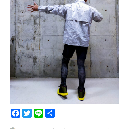
F
T
Li
共
a
w
n
有