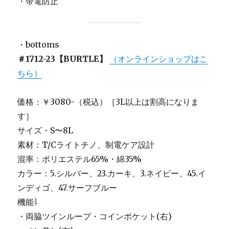
・帯電防止
・bottoms
＃1712-23【BURTLE】
（オンラインショップはこ
ちら）
価格：￥3080-（税込）［3L以上は割高になりま
す］
サイズ・S〜8L
素材：T/Cライトチノ、制電ケア設計
混率：ポリエステル65%・綿35%
カラー：5.シルバー、23.カーキ、3.ネイビー、45.イ
ンディゴ、47.サーフブルー
機能⇩
・両脇ツインループ・コインポケット(右)