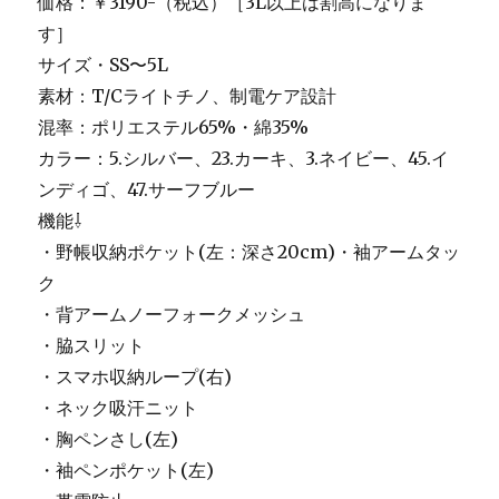
価格：￥3190-（税込）［3L以上は割高になりま
す］
サイズ・SS〜5L
素材：T/Cライトチノ、制電ケア設計
混率：ポリエステル65%・綿35%
カラー：5.シルバー、23.カーキ、3.ネイビー、45.イ
ンディゴ、47.サーフブルー
機能⇩
・野帳収納ポケット(左：深さ20cm)・袖アームタッ
ク
・背アームノーフォークメッシュ
・脇スリット
・スマホ収納ループ(右)
・ネック吸汗ニット
・胸ペンさし(左)
・袖ペンポケット(左)