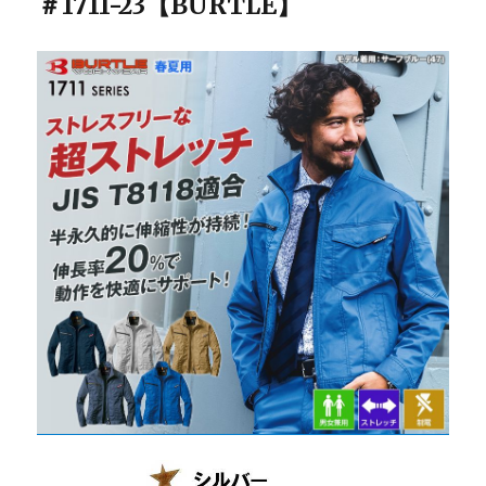
＃1711-23【BURTLE】