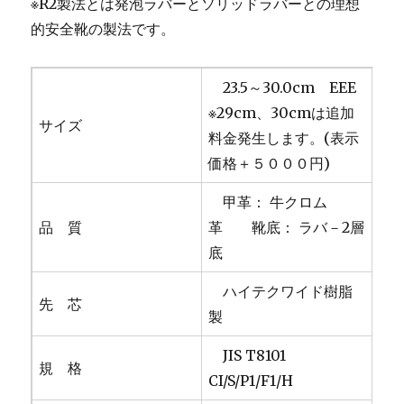
※R2製法とは発泡ラバーとソリッドラバーとの理想
的安全靴の製法です。
23.5～30.0cm EEE
※29cm、30cmは追加
サイズ
料金発生します。(表示
価格＋５０００円)
甲革： 牛クロム
品 質
革 靴底： ラバ－2層
底
ハイテクワイド樹脂
先 芯
製
JIS T8101
規 格
CI/S/P1/F1/H