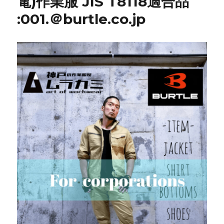
電)作業服 JIS T8118適合品
:001.＠burtle.co.jp