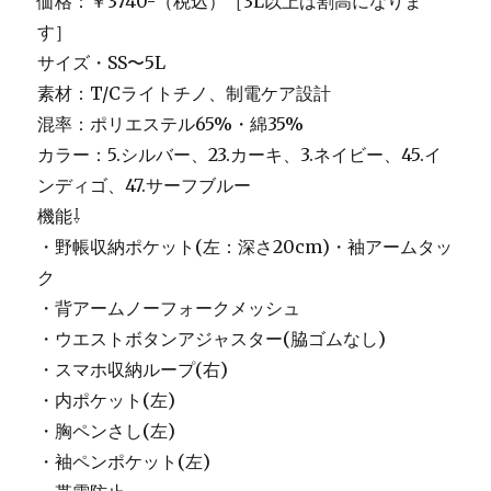
価格：￥3740-（税込）［3L以上は割高になりま
す］
サイズ・SS〜5L
素材：T/Cライトチノ、制電ケア設計
混率：ポリエステル65%・綿35%
カラー：5.シルバー、23.カーキ、3.ネイビー、45.イ
ンディゴ、47.サーフブルー
機能⇩
・野帳収納ポケット(左：深さ20cm)・袖アームタッ
ク
・背アームノーフォークメッシュ
・ウエストボタンアジャスター(脇ゴムなし)
・スマホ収納ループ(右)
・内ポケット(左)
・胸ペンさし(左)
・袖ペンポケット(左)