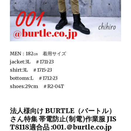
MEN：182㎝ 着用サイズ
jacket:3L ＃1711-23
shirt:3L ＃1715-23
bottoms:L ＃1712-23
shoes:29cm ＃R2-04T
法人様向け BURTLE（バートル）
さん特集 帯電防止(制電)作業服 JIS
T8118適合品 :001.＠burtle.co.jp