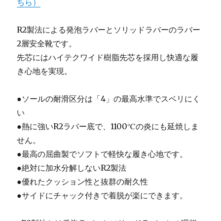
ちら）
R2製法による発泡ラバーとソリッドラバーのラバー
2層安全靴です。
先芯にはハイテクワイド樹脂先芯を採用し快適な履
き心地を実現。
●ソールの耐滑区分は「4」の最高水準でスベリにく
い
●熱に強いR2ラバー底で、1100℃の炎にも延焼しま
せん。
●最高の屈曲製でソフトで軽快な履き心地です。
●絶対に加水分解しないR2製法
●優れたクッション性と抜群の耐久性
●サイドにチャック付きで着脱が楽にできます。