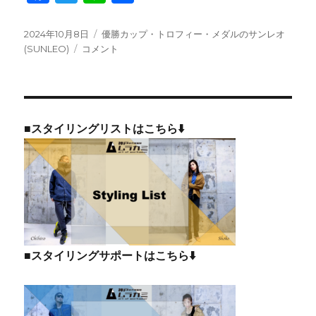
a
w
n
有
c
it
e
投
カ
2024年10月8日
優勝カップ・トロフィー・メダルのサンレオ
稿
優
テ
(SUNLEO)
コメント
e
te
日:
勝
ゴ
b
r
カ
リ
ッ
ー
o
プ・
o
ト
■スタイリングリストはこちら⬇️
ロ
k
フ
ィ
ー・
メ
ダ
ル
の
■スタイリングサポートはこちら⬇️
サ
ン
レ
オ
(SUNLEO)