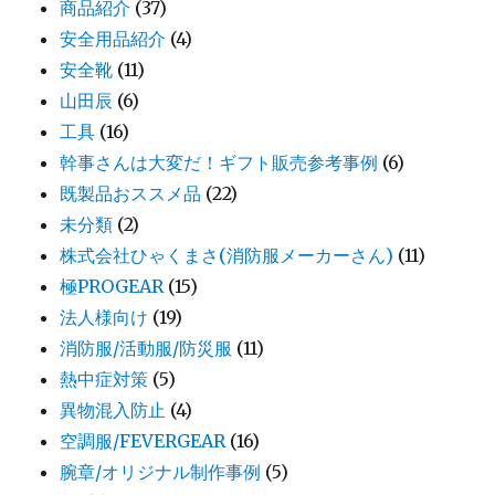
商品紹介
(37)
安全用品紹介
(4)
安全靴
(11)
山田辰
(6)
工具
(16)
幹事さんは大変だ！ギフト販売参考事例
(6)
既製品おススメ品
(22)
未分類
(2)
株式会社ひゃくまさ(消防服メーカーさん)
(11)
極PROGEAR
(15)
法人様向け
(19)
消防服/活動服/防災服
(11)
熱中症対策
(5)
異物混入防止
(4)
空調服/FEVERGEAR
(16)
腕章/オリジナル制作事例
(5)