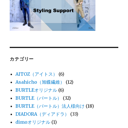
さ
ん
正
規
販
売
店
で
す。
カテゴリー
に
AITOZ（アイトス）
(6)
Asahicho（旭蝶繊維）
(12)
BURTLEオリジナル
(6)
BURTLE（バートル）
(32)
BURTLE（バートル）法人様向け
(18)
DIADORA（ディアドラ）
(33)
dimoオリジナル
(1)