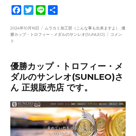
F
T
Li
共
a
w
n
有
c
it
e
投
カ
2024年10月16日
ムラカミ加工部（こんな事も出来ますよ）
,
優
稿
テ
■
勝カップ・トロフィー・メダルのサンレオ(SUNLEO)
コメン
e
te
日:
ゴ
胸
ト
b
r
リ
章
ー
バ
o
ラ
優勝カップ・トロフィー・メ
o
リ
ボ
ダルのサンレオ(SUNLEO)さ
k
ン
ん 正規販売店 です。
筆
耕
（手
書
き
名
入
れ・