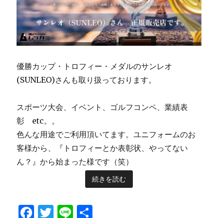
代
筆）
神
戸
の
作
業
優勝カップ・トロフィー・メダルのサンレオ
服
(SUNLEO)さんも取り扱っております。
屋
ム
ラ
スポーツ大会、イベント、ゴルフコンペ、業績表
カ
彰 etc。。
ミ
加
色んな用途でご利用頂いてます。ユニフォームのお
工
客様から、『トロフィーとか表彰状、やってない
部
ん？』から始まった様です（笑）
に
続きを読む
F
T
Li
共