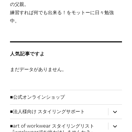
の父親。
練習すれば何でも出来る！をモットーに日々勉強
中。
人気記事ですよ
まだデータがありません。
■公式オンラインショップ
サ
■法人様向け スタイリングサポート
ブ
メ
ニ
サ
■art of workwear スタイリングリスト
ュ
ブ